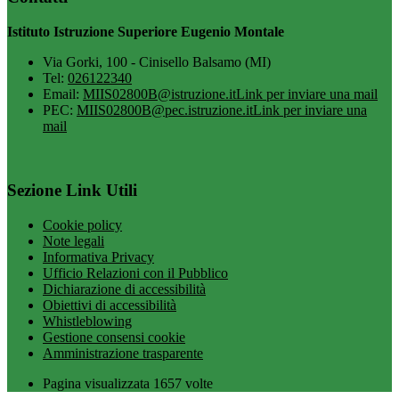
Istituto Istruzione Superiore Eugenio Montale
Via Gorki, 100 - Cinisello Balsamo (MI)
Tel:
026122340
Email:
MIIS02800B@istruzione.it
Link per inviare una mail
PEC:
MIIS02800B@pec.istruzione.it
Link per inviare una
mail
Sezione Link Utili
Cookie policy
Note legali
Informativa Privacy
Ufficio Relazioni con il Pubblico
Dichiarazione di accessibilità
Obiettivi di accessibilità
Whistleblowing
Gestione consensi cookie
Amministrazione trasparente
Pagina visualizzata
1657
volte