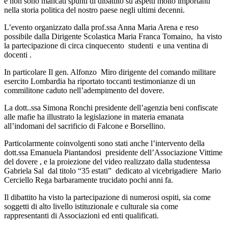
e non sono mancati spunti di dibattito su aspetti molto importanti
nella storia politica del nostro paese negli ultimi decenni.
L’evento organizzato dalla prof.ssa Anna Maria Arena e reso
possibile dalla Dirigente Scolastica Maria Franca Tomaino, ha visto
la partecipazione di circa cinquecento studenti e una ventina di
docenti .
In particolare Il gen. Alfonzo Miro dirigente del comando militare
esercito Lombardia ha riportato toccanti testimonianze di un
commilitone caduto nell’adempimento del dovere.
La dott..ssa Simona Ronchi presidente dell’agenzia beni confiscate
alle mafie ha illustrato la legislazione in materia emanata
all’indomani del sacrificio di Falcone e Borsellino.
Particolarmente coinvolgenti sono stati anche l’intervento della
dott.ssa Emanuela Piantandosi presidente dell’Associazione Vittime
del dovere , e la proiezione del video realizzato dalla studentessa
Gabriela Sal dal titolo
“35 estati
” dedicato al vicebrigadiere Mario
Cerciello Rega barbaramente trucidato pochi anni fa.
Il dibattito ha visto la partecipazione di numerosi ospiti, sia come
soggetti di alto livello istituzionale e culturale sia come
rappresentanti di Associazioni ed enti qualificati.