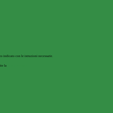
o indicato con le istruzioni necessarie.
ite la
Login Spaggiari