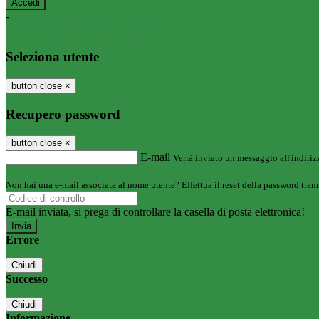
-
Entra con SPID
Entra con CIE
Seleziona utente
button close
×
Recupero password
button close
×
E-mail
Verrà inviato un messaggio all'indirizz
Non hai una e-mail associata al nome utente? Effettua il reset della password tram
E-mail inviata, si prega di controllare la casella di posta elettronica!
Errore
Chiudi
Successo
Chiudi
Informazione