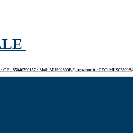
ALE
0 • C.F.: 85040790157 • Mail: MIIS02800B@istruzione.it • PEC: MIIS02800B@p