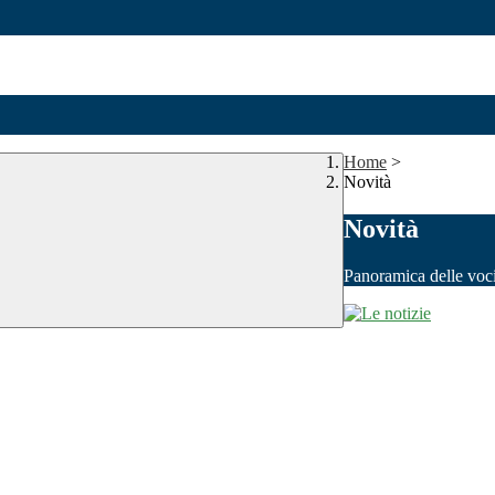
Home
>
Novità
Novità
Panoramica delle voc