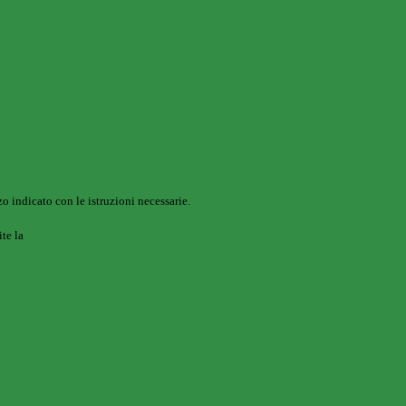
o indicato con le istruzioni necessarie.
ite la
Login Spaggiari