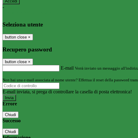
-
Entra con SPID
Entra con CIE
Seleziona utente
button close
×
Recupero password
button close
×
E-mail
Verrà inviato un messaggio all'indirizz
Non hai una e-mail associata al nome utente? Effettua il reset della password tram
E-mail inviata, si prega di controllare la casella di posta elettronica!
Errore
Chiudi
Successo
Chiudi
Informazione