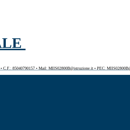
ALE
0 • C.F.: 85040790157 • Mail: MIIS02800B@istruzione.it • PEC: MIIS02800B@p