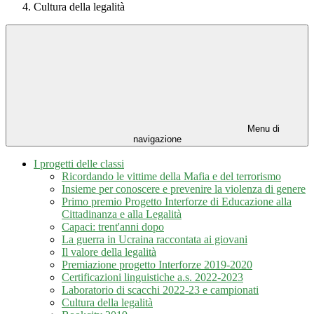
Cultura della legalità
Menu di
navigazione
I progetti delle classi
Ricordando le vittime della Mafia e del terrorismo
Insieme per conoscere e prevenire la violenza di genere
Primo premio Progetto Interforze di Educazione alla
Cittadinanza e alla Legalità
Capaci: trent'anni dopo
La guerra in Ucraina raccontata ai giovani
Il valore della legalità
Premiazione progetto Interforze 2019-2020
Certificazioni linguistiche a.s. 2022-2023
Laboratorio di scacchi 2022-23 e campionati
Cultura della legalità