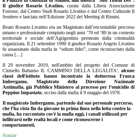
il Palazzo di Giustizia di Milano, alla mostra "Sub Tutela Dei".
Il giudice Rosario Livatino,
curata dalla Libera Associazione
Forense, dal Centro Studi Rosario Livatino e dal Centro Culturale Il
Sentiero e lanciata nell’Edizione 2022 del Meeting di Rimini.
Beato Rosario Livatino era un Magistrato dall’encomiabile percorso
umano e professionale compiuto negli anni ’70 ed ’80 in un contesto
territoriale e sociale dell’Agrigentino permeato dalla criminalità
organizzata.
Il 21 settembre 1990 il giudice Rosario Angelo Livatino
fu assassinato dalla mafia in “odium fidei”, come riconosciuto dalla
causa […]
Il 29 novembre 2019, nell'ambito del progetto del Comune di
Cinisello Balsamo IL CAMMINO DELLA LEGALITA',
alcune
classi dell'istituto hanno incontrato la dottoressa Franca
Imbergamo, Magistrato della Direzione Nazionale
Antimafia, già Pubblico Ministero al processo per l’omicidio di
Peppino Impastato
, ucciso dalla mafia il 9 maggio del 1978.
Il magistrato Imbergamo, partendo dal suo personale percorso,
che l’ha vista fin da giovane in prima linea nella lotta contro la
mafia, ha raccontato cos'è la mafia oggi, i canali utilizzati per
infiltrarsi nelle realtà locali e come riconoscerne i
comportamenti.
Notizie