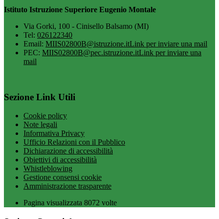
Istituto Istruzione Superiore Eugenio Montale
Via Gorki, 100 - Cinisello Balsamo (MI)
Tel:
026122340
Email:
MIIS02800B@istruzione.it
Link per inviare una mail
PEC:
MIIS02800B@pec.istruzione.it
Link per inviare una
mail
Sezione Link Utili
Cookie policy
Note legali
Informativa Privacy
Ufficio Relazioni con il Pubblico
Dichiarazione di accessibilità
Obiettivi di accessibilità
Whistleblowing
Gestione consensi cookie
Amministrazione trasparente
Pagina visualizzata
8072
volte