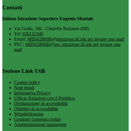
Contatti
Istituto Istruzione Superiore Eugenio Montale
Via Gorki, 100 - Cinisello Balsamo (MI)
Tel:
026122340
Email:
MIIS02800B@istruzione.it
Link per inviare una mail
PEC:
MIIS02800B@pec.istruzione.it
Link per inviare una
mail
Sezione Link Utili
Cookie policy
Note legali
Informativa Privacy
Ufficio Relazioni con il Pubblico
Dichiarazione di accessibilità
Obiettivi di accessibilità
Whistleblowing
Gestione consensi cookie
Amministrazione trasparente