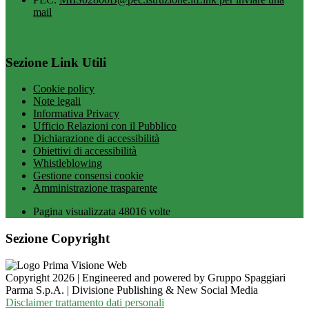
mail
Sezione Link Utili
Cookie policy
Note legali
Informativa Privacy
Ufficio Relazioni con il Pubblico
Dichiarazione di accessibilità
Obiettivi di accessibilità
Whistleblowing
Gestione consensi cookie
Amministrazione trasparente
Pagina visualizzata
48016
volte
Sezione Copyright
Copyright 2026 | Engineered and powered by Gruppo Spaggiari
Parma S.p.A. | Divisione Publishing & New Social Media
Disclaimer trattamento dati personali