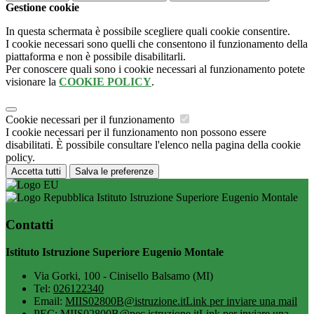
Gestione cookie
In questa schermata è possibile scegliere quali cookie consentire.
I cookie necessari sono quelli che consentono il funzionamento della
piattaforma e non è possibile disabilitarli.
Per conoscere quali sono i cookie necessari al funzionamento potete
visionare la
COOKIE POLICY
.
Cookie necessari per il funzionamento
I cookie necessari per il funzionamento non possono essere
disabilitati. È possibile consultare l'elenco nella pagina della cookie
policy.
Accetta tutti
Salva le preferenze
Istituto Istruzione Superiore Eugenio Montale
Contatti
Istituto Istruzione Superiore Eugenio Montale
Via Gorki, 100 - Cinisello Balsamo (MI)
Tel:
026122340
Email:
MIIS02800B@istruzione.it
Link per inviare una mail
PEC:
MIIS02800B@pec.istruzione.it
Link per inviare una