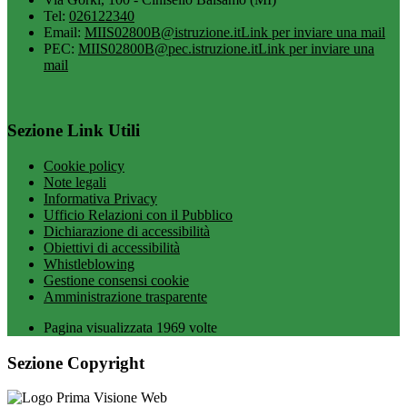
Tel:
026122340
Email:
MIIS02800B@istruzione.it
Link per inviare una mail
PEC:
MIIS02800B@pec.istruzione.it
Link per inviare una
mail
Sezione Link Utili
Cookie policy
Note legali
Informativa Privacy
Ufficio Relazioni con il Pubblico
Dichiarazione di accessibilità
Obiettivi di accessibilità
Whistleblowing
Gestione consensi cookie
Amministrazione trasparente
Pagina visualizzata
1969
volte
Sezione Copyright