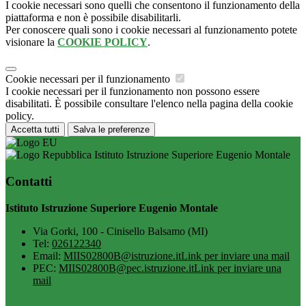
I cookie necessari sono quelli che consentono il funzionamento della
piattaforma e non è possibile disabilitarli.
Per conoscere quali sono i cookie necessari al funzionamento potete
visionare la
COOKIE POLICY
.
Cookie necessari per il funzionamento
I cookie necessari per il funzionamento non possono essere
disabilitati. È possibile consultare l'elenco nella pagina della cookie
policy.
Accetta tutti
Salva le preferenze
Istituto Istruzione Superiore Eugenio Montale
Contatti
Istituto Istruzione Superiore Eugenio Montale
Via Gorki, 100 - Cinisello Balsamo (MI)
Tel:
026122340
Email:
MIIS02800B@istruzione.it
Link per inviare una mail
PEC:
MIIS02800B@pec.istruzione.it
Link per inviare una
mail