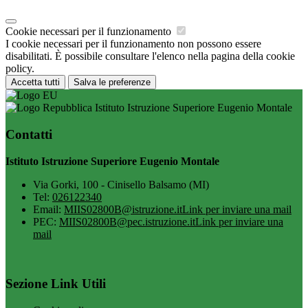
Cookie necessari per il funzionamento
I cookie necessari per il funzionamento non possono essere
disabilitati. È possibile consultare l'elenco nella pagina della cookie
policy.
Accetta tutti
Salva le preferenze
Istituto Istruzione Superiore Eugenio Montale
Contatti
Istituto Istruzione Superiore Eugenio Montale
Via Gorki, 100 - Cinisello Balsamo (MI)
Tel:
026122340
Email:
MIIS02800B@istruzione.it
Link per inviare una mail
PEC:
MIIS02800B@pec.istruzione.it
Link per inviare una
mail
Sezione Link Utili