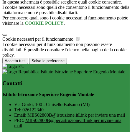
In questa schermata è possibile scegliere quali cookie consentire.
I cookie necessari sono quelli che consentono il funzionamento della
piattaforma e non è possibile disabilitarli.
Per conoscere quali sono i cookie necessari al funzionamento potete
visionare la
COOKIE POLICY
.
Cookie necessari per il funzionamento
I cookie necessari per il funzionamento non possono essere
disabilitati. È possibile consultare l'elenco nella pagina della cookie
policy.
Accetta tutti
Salva le preferenze
Istituto Istruzione Superiore Eugenio Montale
Contatti
Istituto Istruzione Superiore Eugenio Montale
Via Gorki, 100 - Cinisello Balsamo (MI)
Tel:
026122340
Email:
MIIS02800B@istruzione.it
Link per inviare una mail
PEC:
MIIS02800B@pec.istruzione.it
Link per inviare una
mail