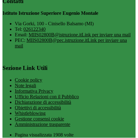
Contatti
Istituto Istruzione Superiore Eugenio Montale
Via Gorki, 100 - Cinisello Balsamo (MI)
Tel:
026122340
Email:
MIIS02800B@istruzione.it
Link per inviare una mail
PEC:
MIIS02800B@pec.istruzione.it
Link per inviare una
mail
Sezione Link Utili
Cookie policy
Note legali
Informativa Privacy
Ufficio Relazioni con il Pubblico
Dichiarazione di accessibilità
Obiettivi di accessibilità
Whistleblowing
Gestione consensi cookie
Amministrazione trasparente
Pagina visualizzata
1908
volte