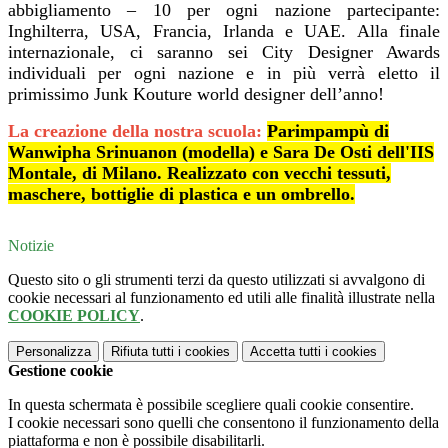
abbigliamento – 10 per ogni nazione partecipante:
Inghilterra, USA, Francia, Irlanda e UAE. Alla finale
internazionale, ci saranno sei City Designer Awards
individuali per ogni nazione e in più verrà eletto il
primissimo Junk Kouture world designer dell’anno!
La creazione della nostra scuola:
Parimpampù di
Wanwipha Srinuanon (modella) e Sara De Osti dell'IIS
Montale, di Milano. Realizzato con vecchi tessuti,
maschere, bottiglie di plastica e un ombrello.
Notizie
Questo sito o gli strumenti terzi da questo utilizzati si avvalgono di
cookie necessari al funzionamento ed utili alle finalità illustrate nella
COOKIE POLICY
.
Personalizza
Rifiuta tutti
i cookies
Accetta tutti
i cookies
Gestione cookie
In questa schermata è possibile scegliere quali cookie consentire.
I cookie necessari sono quelli che consentono il funzionamento della
piattaforma e non è possibile disabilitarli.