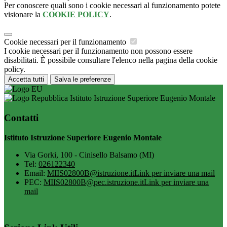
Per conoscere quali sono i cookie necessari al funzionamento potete
visionare la
COOKIE POLICY
.
Cookie necessari per il funzionamento
I cookie necessari per il funzionamento non possono essere
disabilitati. È possibile consultare l'elenco nella pagina della cookie
policy.
Accetta tutti
Salva le preferenze
Istituto Istruzione Superiore Eugenio Montale
Contatti
Istituto Istruzione Superiore Eugenio Montale
Via Gorki, 100 - Cinisello Balsamo (MI)
Tel:
026122340
Email:
MIIS02800B@istruzione.it
Link per inviare una mail
PEC:
MIIS02800B@pec.istruzione.it
Link per inviare una
mail