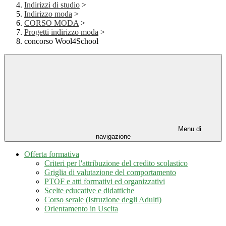
Indirizzi di studio
>
Indirizzo moda
>
CORSO MODA
>
Progetti indirizzo moda
>
concorso Wool4School
Menu di
navigazione
Offerta formativa
Criteri per l'attribuzione del credito scolastico
Griglia di valutazione del comportamento
PTOF e atti formativi ed organizzativi
Scelte educative e didattiche
Corso serale (Istruzione degli Adulti)
Orientamento in Uscita