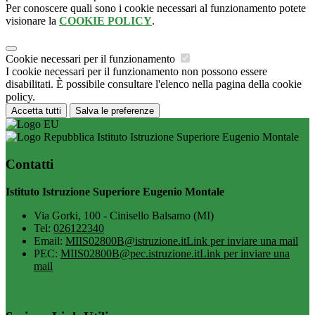
Per conoscere quali sono i cookie necessari al funzionamento potete
visionare la
COOKIE POLICY
.
Cookie necessari per il funzionamento
I cookie necessari per il funzionamento non possono essere
disabilitati. È possibile consultare l'elenco nella pagina della cookie
policy.
Accetta tutti
Salva le preferenze
Istituto Istruzione Superiore Eugenio Montale
Contatti
Istituto Istruzione Superiore Eugenio Montale
Via Gorki, 100 - Cinisello Balsamo (MI)
Tel:
026122340
Email:
MIIS02800B@istruzione.it
Link per inviare una mail
PEC:
MIIS02800B@pec.istruzione.it
Link per inviare una
mail