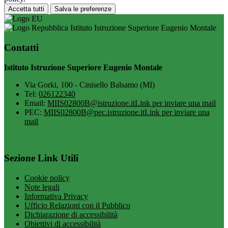
Accetta tutti
Salva le preferenze
Istituto Istruzione Superiore Eugenio Montale
Contatti
Istituto Istruzione Superiore Eugenio Montale
Via Gorki, 100 - Cinisello Balsamo (MI)
Tel:
026122340
Email:
MIIS02800B@istruzione.it
Link per inviare una mail
PEC:
MIIS02800B@pec.istruzione.it
Link per inviare una
mail
Sezione Link Utili
Cookie policy
Note legali
Informativa Privacy
Ufficio Relazioni con il Pubblico
Dichiarazione di accessibilità
Obiettivi di accessibilità