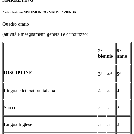
MARKETING
Articolazione: SISTEMI INFORMATIVI AZIENDALI
Quadro orario
(attività e insegnamenti generali e d’indirizzo)
2°
5°
biennio
anno
DISCIPLINE
a
a
a
3
4
5
Lingua e letteratura italiana
4
4
4
Storia
2
2
2
Lingua Inglese
3
3
3