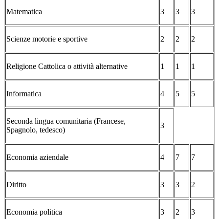
Matematica
3
3
3
Scienze motorie e sportive
2
2
2
Religione Cattolica o attività alternative
1
1
1
Informatica
4
5
5
Seconda lingua comunitaria (Francese,
3
Spagnolo, tedesco)
Economia aziendale
4
7
7
Diritto
3
3
2
Economia politica
3
2
3