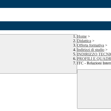
Home
>
Didattica
>
Offerta formativa
>
Indirizzi di studio
>
INDIRIZZO TECN
PROFILI E QUADR
ITC - Relazioni Inter