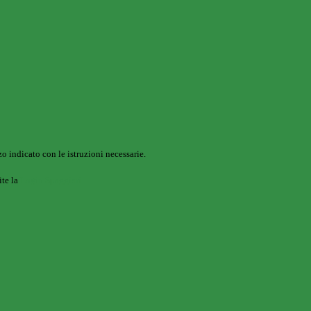
o indicato con le istruzioni necessarie.
ite la
Login Spaggiari