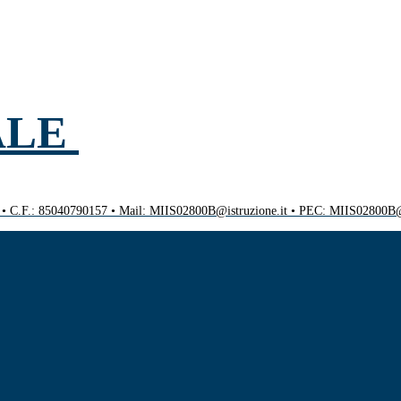
ALE
0 • C.F.: 85040790157 • Mail: MIIS02800B@istruzione.it • PEC: MIIS02800B@p