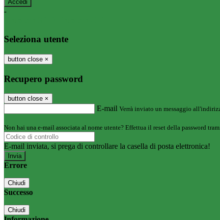
-
Entra con SPID
Entra con CIE
Seleziona utente
button close
×
Recupero password
button close
×
E-mail
Verrà inviato un messaggio all'indirizz
Non hai una e-mail associata al nome utente? Effettua il reset della password tram
E-mail inviata, si prega di controllare la casella di posta elettronica!
Errore
Chiudi
Successo
Chiudi
Informazione