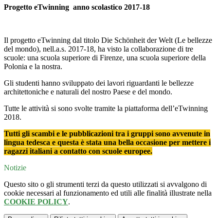
Progetto eTwinning anno scolastico 2017-18
Il progetto eTwinning dal titolo Die Schönheit der Welt (Le bellezze
del mondo), nell.a.s. 2017-18, ha visto la collaborazione di tre
scuole: una scuola superiore di Firenze, una scuola superiore della
Polonia e la nostra.
Gli studenti hanno sviluppato dei lavori riguardanti le bellezze
architettoniche e naturali del nostro Paese e del mondo.
Tutte le attività si sono svolte tramite la piattaforma dell’eTwinning
2018.
Tutti gli scambi e le pubblicazioni tra i gruppi sono avvenute in
lingua tedesca e questa è stata una bella occasione per mettere i
ragazzi italiani a contatto con scuole europee.
Notizie
Questo sito o gli strumenti terzi da questo utilizzati si avvalgono di
cookie necessari al funzionamento ed utili alle finalità illustrate nella
COOKIE POLICY
.