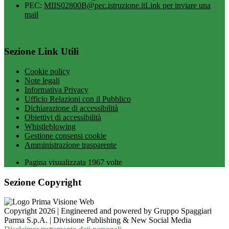
PEC:
MIIS02800B@pec.istruzione.it
Link per inviare una
mail
Sezione Link Utili
Cookie policy
Note legali
Informativa Privacy
Ufficio Relazioni con il Pubblico
Dichiarazione di accessibilità
Obiettivi di accessibilità
Whistleblowing
Gestione consensi cookie
Amministrazione trasparente
Pagina visualizzata
1967
volte
Sezione Copyright
Copyright 2026 | Engineered and powered by Gruppo Spaggiari
Parma S.p.A. | Divisione Publishing & New Social Media