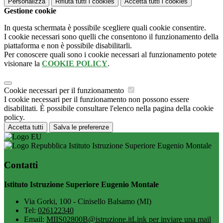
Personalizza
Rifiuta tutti
i cookies
Accetta tutti
i cookies
Gestione cookie
In questa schermata è possibile scegliere quali cookie consentire.
I cookie necessari sono quelli che consentono il funzionamento della
piattaforma e non è possibile disabilitarli.
Per conoscere quali sono i cookie necessari al funzionamento potete
visionare la
COOKIE POLICY
.
Cookie necessari per il funzionamento
I cookie necessari per il funzionamento non possono essere
disabilitati. È possibile consultare l'elenco nella pagina della cookie
policy.
Accetta tutti
Salva le preferenze
Istituto Istruzione Superiore Eugenio Montale
Contatti
Istituto Istruzione Superiore Eugenio Montale
Via Gorki, 100 - Cinisello Balsamo (MI)
Tel:
026122340
Email:
MIIS02800B@istruzione.it
Link per inviare una mail