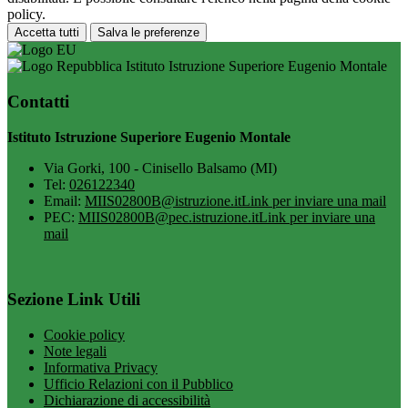
policy.
Accetta tutti
Salva le preferenze
Istituto Istruzione Superiore Eugenio Montale
Contatti
Istituto Istruzione Superiore Eugenio Montale
Via Gorki, 100 - Cinisello Balsamo (MI)
Tel:
026122340
Email:
MIIS02800B@istruzione.it
Link per inviare una mail
PEC:
MIIS02800B@pec.istruzione.it
Link per inviare una
mail
Sezione Link Utili
Cookie policy
Note legali
Informativa Privacy
Ufficio Relazioni con il Pubblico
Dichiarazione di accessibilità