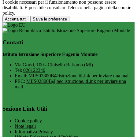
I cookie necessari per il funzionamento non possono essere
disabilitati. È possibile consultare l'elenco nella pagina della cookie
policy.
Accetta tutti
Salva le preferenze
Istituto Istruzione Superiore Eugenio Montale
Contatti
Istituto Istruzione Superiore Eugenio Montale
Via Gorki, 100 - Cinisello Balsamo (MI)
Tel:
026122340
Email:
MIIS02800B@istruzione.it
Link per inviare una mail
PEC:
MIIS02800B@pec.istruzione.it
Link per inviare una
mail
Sezione Link Utili
Cookie policy
Note legali
Informativa Privacy