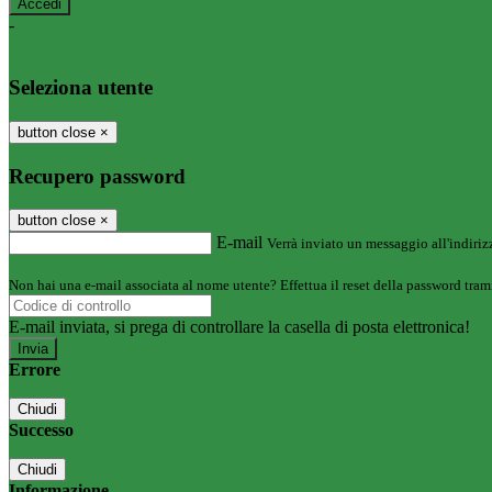
-
Entra con SPID
Entra con CIE
Seleziona utente
button close
×
Recupero password
button close
×
E-mail
Verrà inviato un messaggio all'indirizz
Non hai una e-mail associata al nome utente? Effettua il reset della password tram
E-mail inviata, si prega di controllare la casella di posta elettronica!
Errore
Chiudi
Successo
Chiudi
Informazione