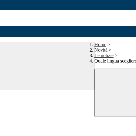
Home
>
Novità
>
Le notizie
>
Quale lingua sceglier