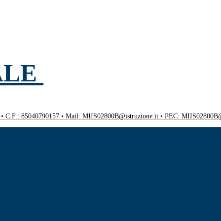
ALE
0 • C.F.: 85040790157 • Mail: MIIS02800B@istruzione.it • PEC: MIIS02800B@p