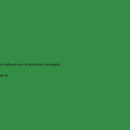
o indicato con le istruzioni necessarie.
ite la
Login Spaggiari