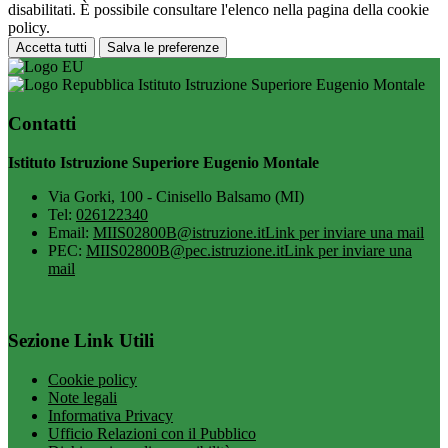
disabilitati. È possibile consultare l'elenco nella pagina della cookie
policy.
Accetta tutti
Salva le preferenze
Istituto Istruzione Superiore Eugenio Montale
Contatti
Istituto Istruzione Superiore Eugenio Montale
Via Gorki, 100 - Cinisello Balsamo (MI)
Tel:
026122340
Email:
MIIS02800B@istruzione.it
Link per inviare una mail
PEC:
MIIS02800B@pec.istruzione.it
Link per inviare una
mail
Sezione Link Utili
Cookie policy
Note legali
Informativa Privacy
Ufficio Relazioni con il Pubblico