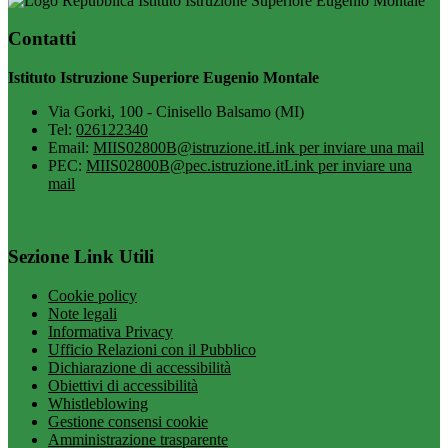
Istituto Istruzione Superiore Eugenio Montale
Contatti
Istituto Istruzione Superiore Eugenio Montale
Via Gorki, 100 - Cinisello Balsamo (MI)
Tel:
026122340
Email:
MIIS02800B@istruzione.it
Link per inviare una mail
PEC:
MIIS02800B@pec.istruzione.it
Link per inviare una
mail
Sezione Link Utili
Cookie policy
Note legali
Informativa Privacy
Ufficio Relazioni con il Pubblico
Dichiarazione di accessibilità
Obiettivi di accessibilità
Whistleblowing
Gestione consensi cookie
Amministrazione trasparente