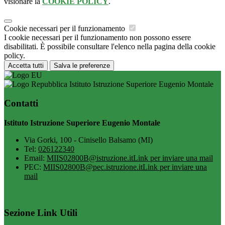
visionare la
COOKIE POLICY
.
Cookie necessari per il funzionamento
I cookie necessari per il funzionamento non possono essere
disabilitati. È possibile consultare l'elenco nella pagina della cookie
policy.
Accetta tutti
Salva le preferenze
Istituto Istruzione Superiore Eugenio Montale
Contatti
Istituto Istruzione Superiore Eugenio Montale
Via Gorki, 100 - Cinisello Balsamo (MI)
Tel:
026122340
Email:
MIIS02800B@istruzione.it
Link per inviare una mail
PEC:
MIIS02800B@pec.istruzione.it
Link per inviare una
mail
Sezione Link Utili