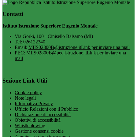
Istituto Istruzione Superiore Eugenio Montale
Contatti
Istituto Istruzione Superiore Eugenio Montale
Via Gorki, 100 - Cinisello Balsamo (MI)
Tel:
026122340
Email:
MIIS02800B@istruzione.it
Link per inviare una mail
PEC:
MIIS02800B@pec.istruzione.it
Link per inviare una
mail
Sezione Link Utili
Cookie policy
Note legali
Informativa Privacy
Ufficio Relazioni con il Pubblico
Dichiarazione di accessibilità
Obiettivi di accessibilità
Whistleblowing
Gestione consensi cookie
Amministrazione trasparente