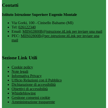
Contatti
Istituto Istruzione Superiore Eugenio Montale
Via Gorki, 100 - Cinisello Balsamo (MI)
Tel:
026122340
Email:
MIIS02800B@istruzione.it
Link per inviare una mail
PEC:
MIIS02800B@pec.istruzione.it
Link per inviare una
mail
Sezione Link Utili
Cookie policy
Note legali
Informativa Privacy
Ufficio Relazioni con il Pubblico
Dichiarazione di accessibilità
Obiettivi di accessibilità
Whistleblowing
Gestione consensi cookie
Amministrazione trasparente