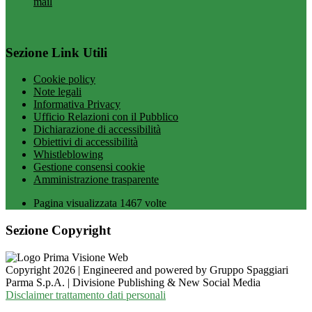
mail
Sezione Link Utili
Cookie policy
Note legali
Informativa Privacy
Ufficio Relazioni con il Pubblico
Dichiarazione di accessibilità
Obiettivi di accessibilità
Whistleblowing
Gestione consensi cookie
Amministrazione trasparente
Pagina visualizzata
1467
volte
Sezione Copyright
Copyright 2026 | Engineered and powered by Gruppo Spaggiari
Parma S.p.A. | Divisione Publishing & New Social Media
Disclaimer trattamento dati personali