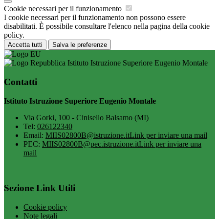
Cookie necessari per il funzionamento
I cookie necessari per il funzionamento non possono essere
disabilitati. È possibile consultare l'elenco nella pagina della cookie
policy.
Accetta tutti
Salva le preferenze
Istituto Istruzione Superiore Eugenio Montale
Contatti
Istituto Istruzione Superiore Eugenio Montale
Via Gorki, 100 - Cinisello Balsamo (MI)
Tel:
026122340
Email:
MIIS02800B@istruzione.it
Link per inviare una mail
PEC:
MIIS02800B@pec.istruzione.it
Link per inviare una
mail
Sezione Link Utili
Cookie policy
Note legali