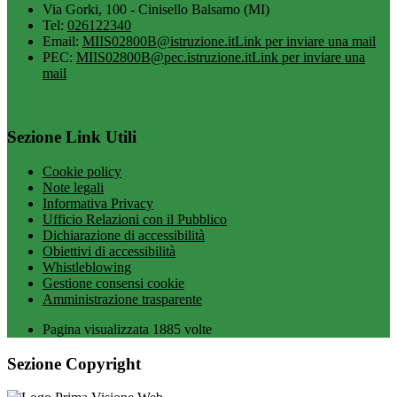
Via Gorki, 100 - Cinisello Balsamo (MI)
Tel:
026122340
Email:
MIIS02800B@istruzione.it
Link per inviare una mail
PEC:
MIIS02800B@pec.istruzione.it
Link per inviare una
mail
Sezione Link Utili
Cookie policy
Note legali
Informativa Privacy
Ufficio Relazioni con il Pubblico
Dichiarazione di accessibilità
Obiettivi di accessibilità
Whistleblowing
Gestione consensi cookie
Amministrazione trasparente
Pagina visualizzata
1885
volte
Sezione Copyright