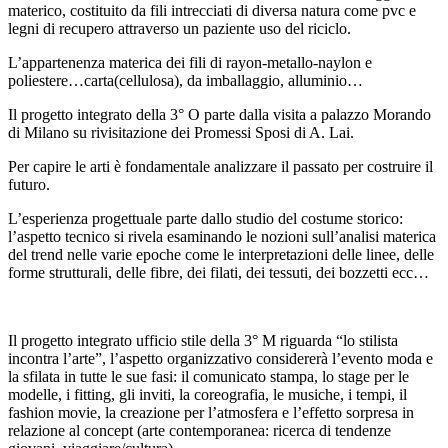
materico, costituito da fili intrecciati di diversa natura come pvc e
legni di recupero attraverso un paziente uso del riciclo.
L’appartenenza materica dei fili di rayon-metallo-naylon e
poliestere…carta(cellulosa), da imballaggio, alluminio…
Il progetto integrato della 3° O parte dalla visita a palazzo Morando
di Milano su rivisitazione dei Promessi Sposi di A. Lai.
Per capire le arti è fondamentale analizzare il passato per costruire il
futuro.
L’esperienza progettuale parte dallo studio del costume storico:
l’aspetto tecnico si rivela esaminando le nozioni sull’analisi materica
del trend nelle varie epoche come le interpretazioni delle linee, delle
forme strutturali, delle fibre, dei filati, dei tessuti, dei bozzetti ecc…
Il progetto integrato ufficio stile della 3° M riguarda “lo stilista
incontra l’arte”, l’aspetto organizzativo considererà l’evento moda e
la sfilata in tutte le sue fasi: il comunicato stampa, lo stage per le
modelle, i fitting, gli inviti, la coreografia, le musiche, i tempi, il
fashion movie, la creazione per l’atmosfera e l’effetto sorpresa in
relazione al concept (arte contemporanea: ricerca di tendenze