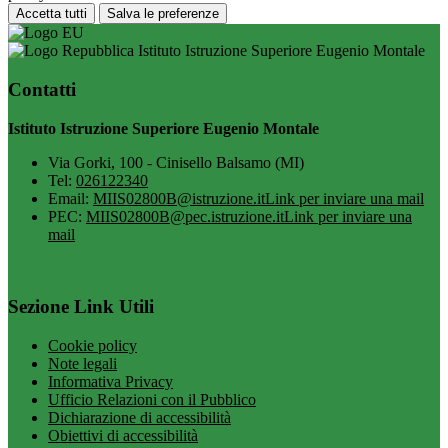
Accetta tutti
Salva le preferenze
Istituto Istruzione Superiore Eugenio Montale
Contatti
Istituto Istruzione Superiore Eugenio Montale
Via Gorki, 100 - Cinisello Balsamo (MI)
Tel:
026122340
Email:
MIIS02800B@istruzione.it
Link per inviare una mail
PEC:
MIIS02800B@pec.istruzione.it
Link per inviare una
mail
Sezione Link Utili
Cookie policy
Note legali
Informativa Privacy
Ufficio Relazioni con il Pubblico
Dichiarazione di accessibilità
Obiettivi di accessibilità