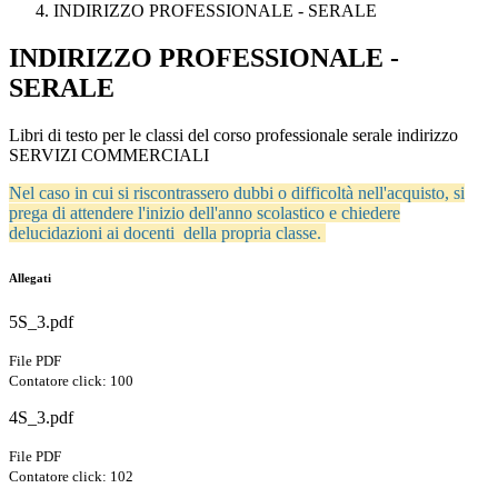
INDIRIZZO PROFESSIONALE - SERALE
INDIRIZZO PROFESSIONALE -
SERALE
Libri di testo per le classi del corso professionale serale indirizzo
SERVIZI COMMERCIALI
Nel caso in cui si riscontrassero dubbi o difficoltà nell'acquisto, si
prega di attendere l'inizio dell'anno scolastico e chiedere
delucidazioni ai docenti della propria classe.
Allegati
5S_3.pdf
File PDF
Contatore click: 100
4S_3.pdf
File PDF
Contatore click: 102