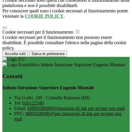
I cookie necessari sono quelli che consentono il funzionamento della
piattaforma e non è possibile disabilitarli.
Per conoscere quali sono i cookie necessari al funzionamento potete
visionare la
COOKIE POLICY
.
Cookie necessari per il funzionamento
I cookie necessari per il funzionamento non possono essere
disabilitati. È possibile consultare l'elenco nella pagina della cookie
policy.
Accetta tutti
Salva le preferenze
Istituto Istruzione Superiore Eugenio Montale
Contatti
Istituto Istruzione Superiore Eugenio Montale
Via Gorki, 100 - Cinisello Balsamo (MI)
Tel:
026122340
Email:
MIIS02800B@istruzione.it
Link per inviare una mail
PEC:
MIIS02800B@pec.istruzione.it
Link per inviare una
mail