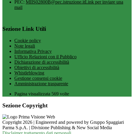
PEC:
MIIS02800B@pec.istruzione.it
Link per inviare una
mail
Sezione Link Utili
Cookie policy
Note legali
Informativa Privacy
Ufficio Relazioni con il Pubblico
Dichiarazione di accessibilità
Obiettivi di accessibilità
Whistleblowing
Gestione consensi cookie
Amministrazione trasparente
Pagina visualizzata
569
volte
Sezione Copyright
Copyright 2026 | Engineered and powered by Gruppo Spaggiari
Parma S.p.A. | Divisione Publishing & New Social Media
Disclaimer trattamento dati personali