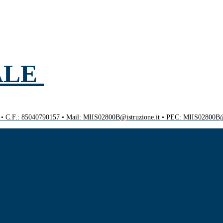
ALE
0 • C.F.: 85040790157 • Mail: MIIS02800B@istruzione.it • PEC: MIIS02800B@p