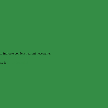
o indicato con le istruzioni necessarie.
ite la
Login Spaggiari