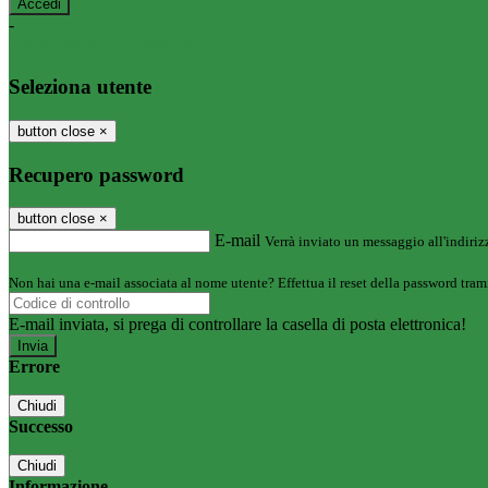
-
Entra con SPID
Entra con CIE
Seleziona utente
button close
×
Recupero password
button close
×
E-mail
Verrà inviato un messaggio all'indirizz
Non hai una e-mail associata al nome utente? Effettua il reset della password tram
E-mail inviata, si prega di controllare la casella di posta elettronica!
Errore
Chiudi
Successo
Chiudi
Informazione