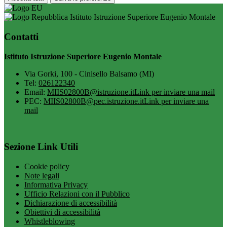
Istituto Istruzione Superiore Eugenio Montale
Contatti
Istituto Istruzione Superiore Eugenio Montale
Via Gorki, 100 - Cinisello Balsamo (MI)
Tel:
026122340
Email:
MIIS02800B@istruzione.it
Link per inviare una mail
PEC:
MIIS02800B@pec.istruzione.it
Link per inviare una
mail
Sezione Link Utili
Cookie policy
Note legali
Informativa Privacy
Ufficio Relazioni con il Pubblico
Dichiarazione di accessibilità
Obiettivi di accessibilità
Whistleblowing