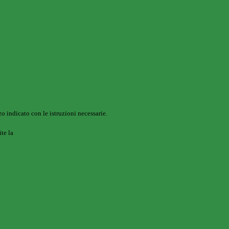
o indicato con le istruzioni necessarie.
ite la
Login Spaggiari