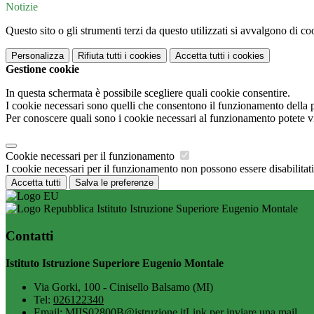
Notizie
Questo sito o gli strumenti terzi da questo utilizzati si avvalgono di coo
Personalizza
Rifiuta tutti
i cookies
Accetta tutti
i cookies
Gestione cookie
In questa schermata è possibile scegliere quali cookie consentire.
I cookie necessari sono quelli che consentono il funzionamento della pi
Per conoscere quali sono i cookie necessari al funzionamento potete v
Cookie necessari per il funzionamento
I cookie necessari per il funzionamento non possono essere disabilitati.
Accetta tutti
Salva le preferenze
Istituto Istruzione Superiore Eugenio Montale
Contatti
Istituto Istruzione Superiore Eugenio Montale
Via Gorki, 100 - Cinisello Balsamo (MI)
Tel:
026122340
Email:
MIIS02800B@istruzione.it
Link per inviare una mail