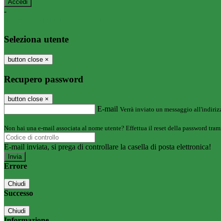
-
Entra con SPID
Entra con CIE
Seleziona utente
button close
×
Recupero password
button close
×
E-mail
Verrà inviato un messaggio all'indirizz
Non hai una e-mail associata al nome utente? Effettua il reset della password tram
E-mail inviata, si prega di controllare la casella di posta elettronica!
Errore
Chiudi
Successo
Chiudi
Informazione