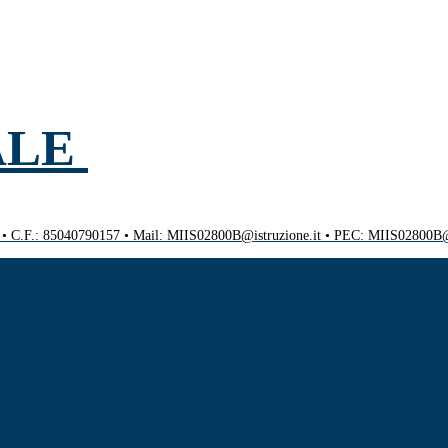
ALE
0 • C.F.: 85040790157 • Mail: MIIS02800B@istruzione.it • PEC: MIIS02800B@p