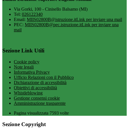
Via Gorki, 100 - Cinisello Balsamo (MI)
Tel:
026122340
Email:
MIIS02800B@istruzione.it
Link per inviare una mail
PEC:
MIIS02800B@pec.istruzione.it
Link per inviare una
mail
Sezione Link Utili
Cookie policy
Note legali
Informativa Privacy
Ufficio Relazioni con il Pubblico
Dichiarazione di accessibilità
Obiettivi di accessibilità
Whistleblowing
Gestione consensi cookie
Amministrazione trasparente
Pagina visualizzata
7593
volte
Sezione Copyright