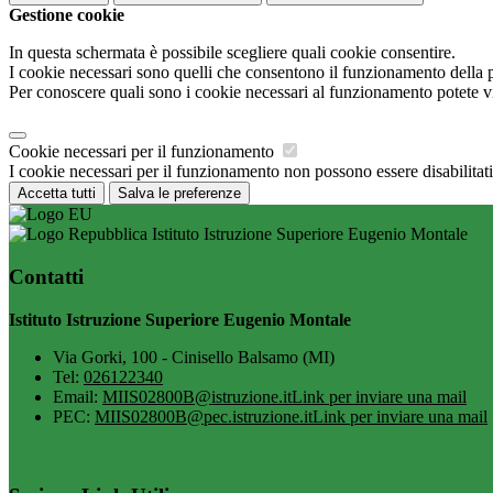
Gestione cookie
In questa schermata è possibile scegliere quali cookie consentire.
I cookie necessari sono quelli che consentono il funzionamento della pi
Per conoscere quali sono i cookie necessari al funzionamento potete v
Cookie necessari per il funzionamento
I cookie necessari per il funzionamento non possono essere disabilitati.
Accetta tutti
Salva le preferenze
Istituto Istruzione Superiore Eugenio Montale
Contatti
Istituto Istruzione Superiore Eugenio Montale
Via Gorki, 100 - Cinisello Balsamo (MI)
Tel:
026122340
Email:
MIIS02800B@istruzione.it
Link per inviare una mail
PEC:
MIIS02800B@pec.istruzione.it
Link per inviare una mail