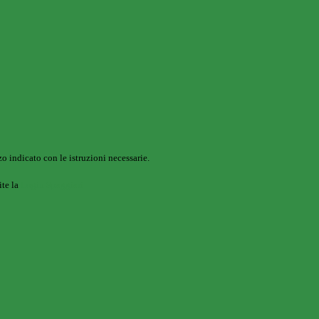
o indicato con le istruzioni necessarie.
ite la
Login Spaggiari