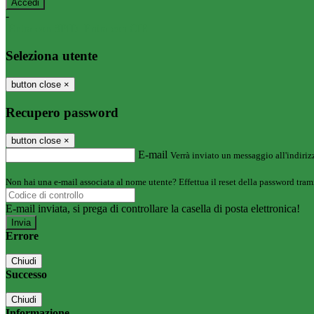
-
Entra con SPID
Entra con CIE
Seleziona utente
button close
×
Recupero password
button close
×
E-mail
Verrà inviato un messaggio all'indirizz
Non hai una e-mail associata al nome utente? Effettua il reset della password tram
E-mail inviata, si prega di controllare la casella di posta elettronica!
Errore
Chiudi
Successo
Chiudi
Informazione