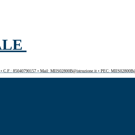
ALE
0 • C.F.: 85040790157 • Mail: MIIS02800B@istruzione.it • PEC: MIIS02800B@p