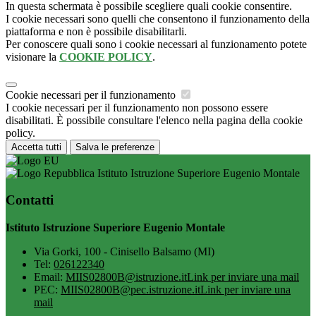
In questa schermata è possibile scegliere quali cookie consentire.
I cookie necessari sono quelli che consentono il funzionamento della
piattaforma e non è possibile disabilitarli.
Per conoscere quali sono i cookie necessari al funzionamento potete
visionare la
COOKIE POLICY
.
Cookie necessari per il funzionamento
I cookie necessari per il funzionamento non possono essere
disabilitati. È possibile consultare l'elenco nella pagina della cookie
policy.
Accetta tutti
Salva le preferenze
Istituto Istruzione Superiore Eugenio Montale
Contatti
Istituto Istruzione Superiore Eugenio Montale
Via Gorki, 100 - Cinisello Balsamo (MI)
Tel:
026122340
Email:
MIIS02800B@istruzione.it
Link per inviare una mail
PEC:
MIIS02800B@pec.istruzione.it
Link per inviare una
mail