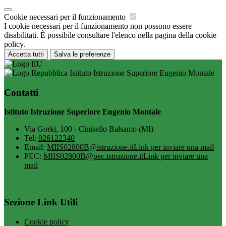
Cookie necessari per il funzionamento
I cookie necessari per il funzionamento non possono essere
disabilitati. È possibile consultare l'elenco nella pagina della cookie
policy.
Accetta tutti
Salva le preferenze
Istituto Istruzione Superiore Eugenio Montale
Contatti
Istituto Istruzione Superiore Eugenio Montale
Via Gorki, 100 - Cinisello Balsamo (MI)
Tel:
026122340
Email:
MIIS02800B@istruzione.it
Link per inviare una mail
PEC:
MIIS02800B@pec.istruzione.it
Link per inviare una
mail
Sezione Link Utili
Cookie policy