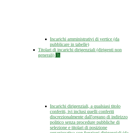
Incarichi amministrativi di vertice (da
pubblicare in tabelle)
Titolari di incarichi dirigenziali (dirigenti non
generali)
17
Incarichi dirigenziali, a qualsiasi titolo
conferiti, ivi inclusi quelli conferiti
discrezionalmente dall'organo di indirizzo
politico senza procedure pubbliche di
selezione e titolari di posizione
organizzativa con funzioni dirigenziali (da