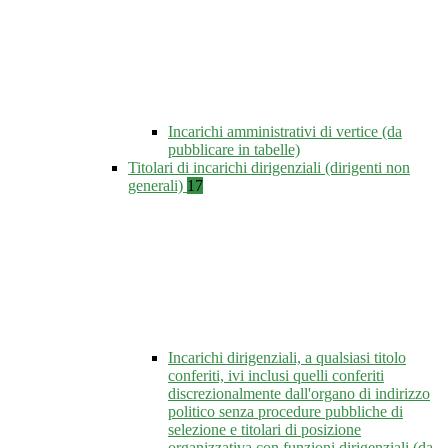
Incarichi amministrativi di vertice (da
pubblicare in tabelle)
Titolari di incarichi dirigenziali (dirigenti non
generali)
17
Incarichi dirigenziali, a qualsiasi titolo
conferiti, ivi inclusi quelli conferiti
discrezionalmente dall'organo di indirizzo
politico senza procedure pubbliche di
selezione e titolari di posizione
organizzativa con funzioni dirigenziali (da