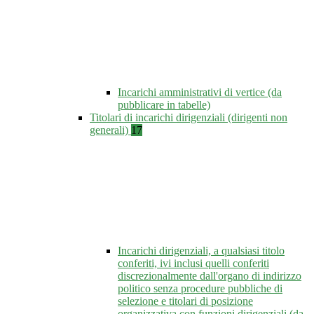
Incarichi amministrativi di vertice (da
pubblicare in tabelle)
Titolari di incarichi dirigenziali (dirigenti non
generali)
17
Incarichi dirigenziali, a qualsiasi titolo
conferiti, ivi inclusi quelli conferiti
discrezionalmente dall'organo di indirizzo
politico senza procedure pubbliche di
selezione e titolari di posizione
organizzativa con funzioni dirigenziali (da