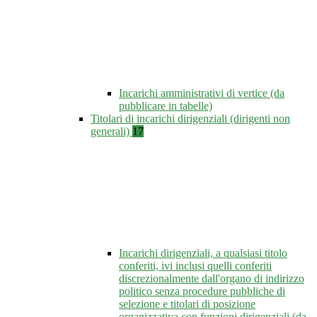
Incarichi amministrativi di vertice (da
pubblicare in tabelle)
Titolari di incarichi dirigenziali (dirigenti non
generali)
17
Incarichi dirigenziali, a qualsiasi titolo
conferiti, ivi inclusi quelli conferiti
discrezionalmente dall'organo di indirizzo
politico senza procedure pubbliche di
selezione e titolari di posizione
organizzativa con funzioni dirigenziali (da