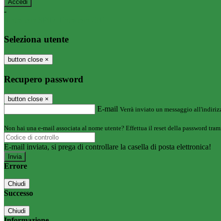
-
Entra con SPID
Entra con CIE
Seleziona utente
button close
×
Recupero password
button close
×
E-mail
Verrà inviato un messaggio all'indirizz
Non hai una e-mail associata al nome utente? Effettua il reset della password tram
E-mail inviata, si prega di controllare la casella di posta elettronica!
Errore
Chiudi
Successo
Chiudi
Informazione