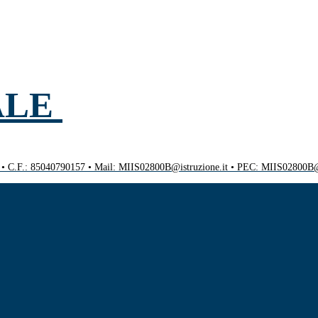
ALE
0 • C.F.: 85040790157 • Mail: MIIS02800B@istruzione.it • PEC: MIIS02800B@p