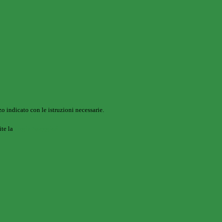
o indicato con le istruzioni necessarie.
ite la
Login Spaggiari