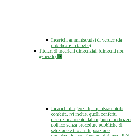
Incarichi amministrativi di vertice (da
pubblicare in tabelle)
Titolari di incarichi dirigenziali (dirigenti non
generali)
17
Incarichi dirigenziali, a qualsiasi titolo
conferiti, ivi inclusi quelli conferiti
discrezionalmente dall'organo di indirizzo
politico senza procedure pubbliche di
selezione e titolari di posizione
organizzativa con funzioni dirigenziali (da