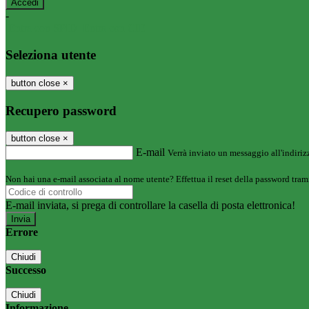
-
Entra con SPID
Entra con CIE
Seleziona utente
button close
×
Recupero password
button close
×
E-mail
Verrà inviato un messaggio all'indirizz
Non hai una e-mail associata al nome utente? Effettua il reset della password tram
E-mail inviata, si prega di controllare la casella di posta elettronica!
Errore
Chiudi
Successo
Chiudi
Informazione