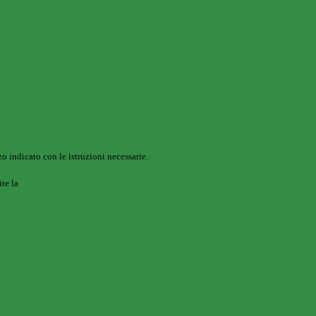
o indicato con le istruzioni necessarie.
ite la
Login Spaggiari