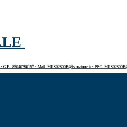
ALE
0 • C.F.: 85040790157 • Mail: MIIS02800B@istruzione.it • PEC: MIIS02800B@p