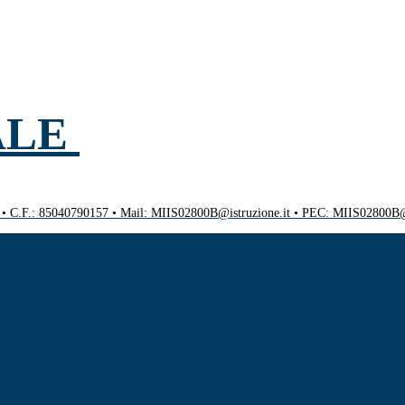
ALE
0 • C.F.: 85040790157 • Mail: MIIS02800B@istruzione.it • PEC: MIIS02800B@p