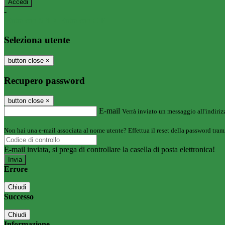
-
Entra con SPID
Entra con CIE
Seleziona utente
button close
×
Recupero password
button close
×
E-mail
Verrà inviato un messaggio all'indirizz
Non hai una e-mail associata al nome utente? Effettua il reset della password tram
E-mail inviata, si prega di controllare la casella di posta elettronica!
Errore
Chiudi
Successo
Chiudi
Informazione