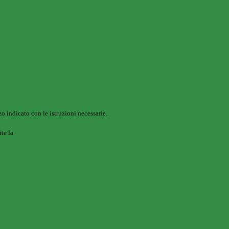
o indicato con le istruzioni necessarie.
ite la
Login Spaggiari