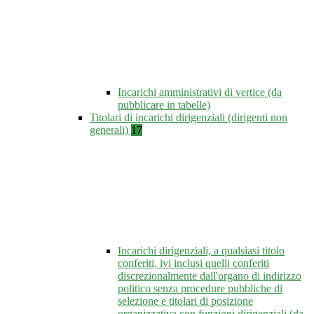
Incarichi amministrativi di vertice (da
pubblicare in tabelle)
Titolari di incarichi dirigenziali (dirigenti non
generali)
17
Incarichi dirigenziali, a qualsiasi titolo
conferiti, ivi inclusi quelli conferiti
discrezionalmente dall'organo di indirizzo
politico senza procedure pubbliche di
selezione e titolari di posizione
organizzativa con funzioni dirigenziali (da