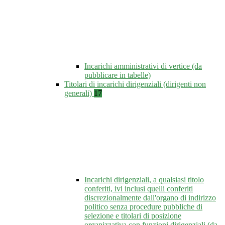
Incarichi amministrativi di vertice (da
pubblicare in tabelle)
Titolari di incarichi dirigenziali (dirigenti non
generali)
17
Incarichi dirigenziali, a qualsiasi titolo
conferiti, ivi inclusi quelli conferiti
discrezionalmente dall'organo di indirizzo
politico senza procedure pubbliche di
selezione e titolari di posizione
organizzativa con funzioni dirigenziali (da