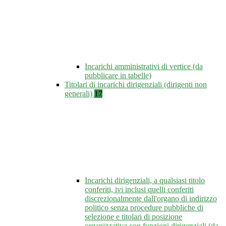
Incarichi amministrativi di vertice (da
pubblicare in tabelle)
Titolari di incarichi dirigenziali (dirigenti non
generali)
17
Incarichi dirigenziali, a qualsiasi titolo
conferiti, ivi inclusi quelli conferiti
discrezionalmente dall'organo di indirizzo
politico senza procedure pubbliche di
selezione e titolari di posizione
organizzativa con funzioni dirigenziali (da