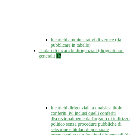
Incarichi amministrativi di vertice (da
pubblicare in tabelle)
Titolari di incarichi dirigenziali (dirigenti non
generali)
17
Incarichi dirigenziali, a qualsiasi titolo
conferiti, ivi inclusi quelli conferiti
discrezionalmente dall'organo di indirizzo
politico senza procedure pubbliche di
selezione e titolari di posizione
organizzativa con funzioni dirigenziali (da