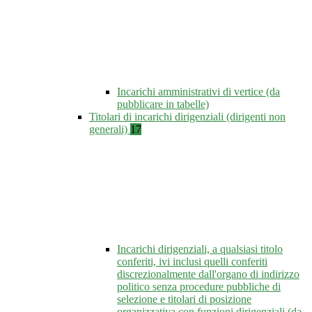
Incarichi amministrativi di vertice (da
pubblicare in tabelle)
Titolari di incarichi dirigenziali (dirigenti non
generali)
17
Incarichi dirigenziali, a qualsiasi titolo
conferiti, ivi inclusi quelli conferiti
discrezionalmente dall'organo di indirizzo
politico senza procedure pubbliche di
selezione e titolari di posizione
organizzativa con funzioni dirigenziali (da